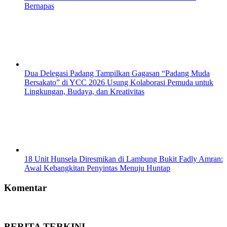
Bernapas
Dua Delegasi Padang Tampilkan Gagasan “Padang Muda
Bersakato” di YCC 2026 Usung Kolaborasi Pemuda untuk
Lingkungan, Budaya, dan Kreativitas
18 Unit Hunsela Diresmikan di Lambung Bukit Fadly Amran:
Awal Kebangkitan Penyintas Menuju Huntap
Komentar
BERITA TERKINI