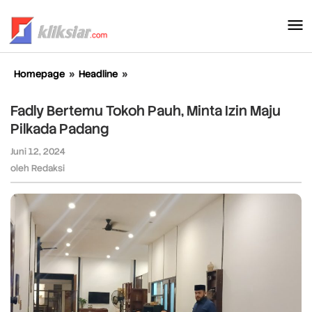
Lewati
ke
konten
Homepage
»
Headline
»
Fadly
Bertemu
Tokoh
Fadly Bertemu Tokoh Pauh, Minta Izin Maju
Pauh,
Pilkada Padang
Minta
Izin
Juni 12, 2024
oleh
Maju
Redaksi
oleh
Redaksi
Pilkada
Padang