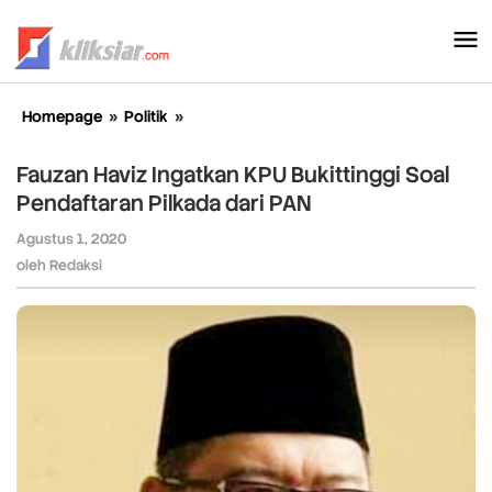
Lewati
ke
konten
Homepage
»
Politik
»
Fauzan
Haviz
Ingatkan
Fauzan Haviz Ingatkan KPU Bukittinggi Soal
KPU
Pendaftaran Pilkada dari PAN
Bukittinggi
Soal
Agustus 1, 2020
oleh
Pendaftaran
Redaksi
oleh
Redaksi
Pilkada
dari
PAN