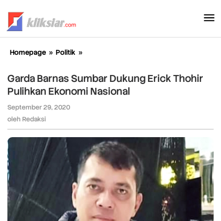
Lewati
ke
konten
Homepage
»
Politik
»
Garda
Barnas
Sumbar
Garda Barnas Sumbar Dukung Erick Thohir
Dukung
Pulihkan Ekonomi Nasional
Erick
Thohir
September 29, 2020
oleh
Pulihkan
Redaksi
oleh
Redaksi
Ekonomi
Nasional