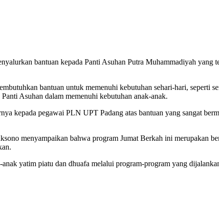
yalurkan bantuan kepada Panti Asuhan Putra Muhammadiyah yang ter
mbutuhkan bantuan untuk memenuhi kebutuhan sehari-hari, seperti sem
n Panti Asuhan dalam memenuhi kebutuhan anak-anak.
arnya kepada pegawai PLN UPT Padang atas bantuan yang sangat berm
caksono menyampaikan bahwa program Jumat Berkah ini merupakan b
kan.
ak yatim piatu dan dhuafa melalui program-program yang dijalankan