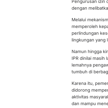
Pengurusan izin d
dengan melibatk
Melalui mekanis
memperoleh kepa
perlindungan kes
lingkungan yang l
Namun hingga kin
IPR dinilai masi
lemahnya pengawa
tumbuh di berbag
Karena itu, pem
didorong memperc
aktivitas masyara
dan mampu meneka