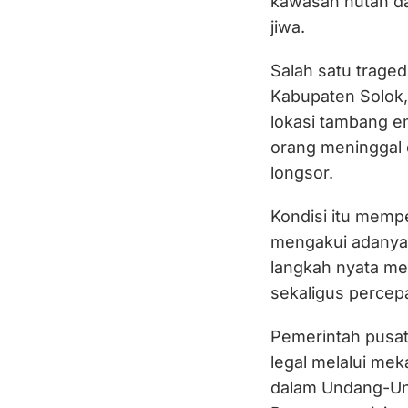
kawasan hutan da
jiwa.
Salah satu traged
Kabupaten Solok,
lokasi tambang e
orang meninggal d
longsor.
Kondisi itu memp
mengakui adanya 
langkah nyata me
sekaligus percepa
Pemerintah pusat
legal melalui me
dalam Undang-Und