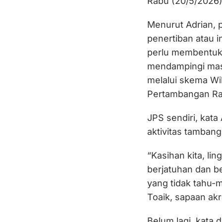
Rabu (20/5/2026)
Menurut Adrian, 
penertiban atau i
perlu membentuk 
mendampingi masy
melalui skema Wi
Pertambangan Rak
JPS sendiri, kat
aktivitas tambang 
“Kasihan kita, li
berjatuhan dan b
yang tidak tahu-m
Toaik, sapaan akr
Belum lagi, kata 