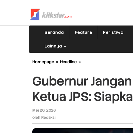
Lewati
ke
konten
Beranda
Feature
Peristiwa
Lainnya
Homepage
»
Headline
»
Gubernur
Jangan
Managahkan
Gubernur Jangan
Saja,
Ketua
Ketua JPS: Siapk
JPS:
Siapkan
Dinas
Mei 20, 2026
oleh
Jemput
Redaksi
oleh
Redaksi
Bola