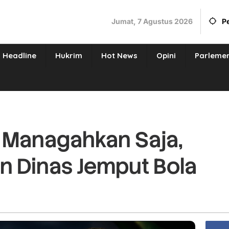
Jumat, 7 Agustus 2026
P
Headline
Hukrim
Hot News
Opini
Parleme
 Managahkan Saja,
an Dinas Jemput Bola