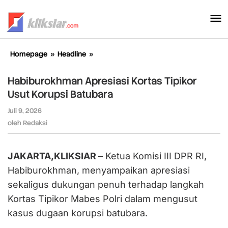
Lewati
ke
konten
Homepage
»
Headline
»
Habiburokhman
Apresiasi
Kortas
Habiburokhman Apresiasi Kortas Tipikor
Tipikor
Usut Korupsi Batubara
Usut
Korupsi
Juli 9, 2026
oleh
Batubara
Redaksi
oleh
Redaksi
JAKARTA,KLIKSIAR
– Ketua Komisi III DPR RI,
Habiburokhman, menyampaikan apresiasi
sekaligus dukungan penuh terhadap langkah
Kortas Tipikor Mabes Polri dalam mengusut
kasus dugaan korupsi batubara.