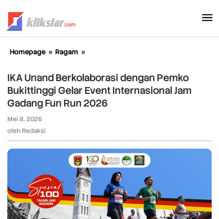
Lewati
ke
konten
Homepage
»
Ragam
»
IKA
Unand
Berkolaborasi
IKA Unand Berkolaborasi dengan Pemko
dengan
Bukittinggi Gelar Event Internasional Jam
Pemko
Gadang Fun Run 2026
Bukittinggi
Gelar
Mei 8, 2026
oleh
Event
Redaksi
oleh
Redaksi
Internasional
Jam
Gadang
Fun
Run
2026