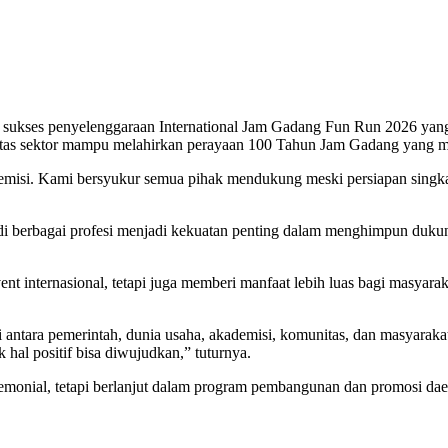
 sukses penyelenggaraan International Jam Gadang Fun Run 2026 yang d
 sektor mampu melahirkan perayaan 100 Tahun Jam Gadang yang mer
emisi. Kami bersyukur semua pihak mendukung meski persiapan singka
r di berbagai profesi menjadi kekuatan penting dalam menghimpun d
nt internasional, tetapi juga memberi manfaat lebih luas bagi masya
ntara pemerintah, dunia usaha, akademisi, komunitas, dan masyaraka
hal positif bisa diwujudkan,” tuturnya.
remonial, tetapi berlanjut dalam program pembangunan dan promosi dae