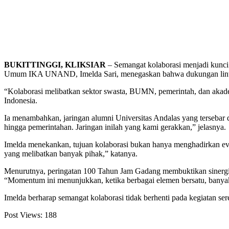
BUKITTINGGI, KLIKSIAR
– Semangat kolaborasi menjadi kunci
Umum IKA UNAND, Imelda Sari, menegaskan bahwa dukungan lintas
“Kolaborasi melibatkan sektor swasta, BUMN, pemerintah, dan akad
Indonesia.
Ia menambahkan, jaringan alumni Universitas Andalas yang terseba
hingga pemerintahan. Jaringan inilah yang kami gerakkan,” jelasnya.
Imelda menekankan, tujuan kolaborasi bukan hanya menghadirkan eve
yang melibatkan banyak pihak,” katanya.
Menurutnya, peringatan 100 Tahun Jam Gadang membuktikan sinergi a
“Momentum ini menunjukkan, ketika berbagai elemen bersatu, banyak 
Imelda berharap semangat kolaborasi tidak berhenti pada kegiatan se
Post Views:
188