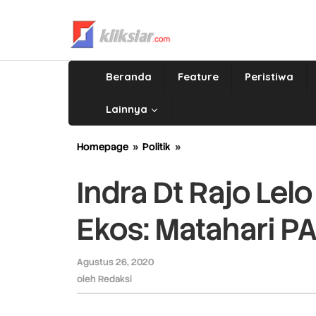
Lewati
ke
konten
Beranda
Feature
Peristiwa
Lainnya
Homepage
»
Politik
»
Indra
Dt
Rajo
Indra Dt Rajo Le
Lelo
Pimpim
Ekos: Matahari P
PAN
Sumbar,
Ekos:
Agustus 26, 2020
oleh
Matahari
Redaksi
oleh
Redaksi
PAN
Makin
Cerah