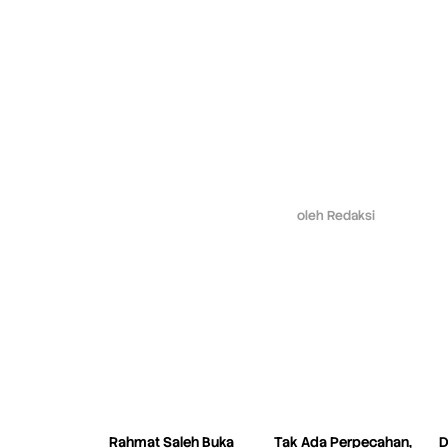
oleh
Redaksi
Rahmat Saleh Buka
Tak Ada Perpecahan,
D