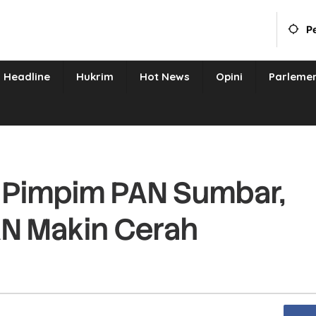
P
Headline
Hukrim
Hot News
Opini
Parleme
lo Pimpim PAN Sumbar,
AN Makin Cerah