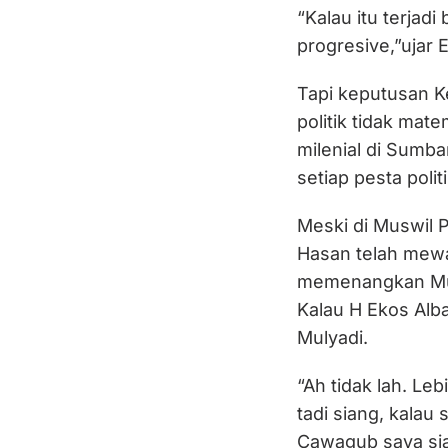
“Kalau itu terjad
progresive,”ujar 
Tapi keputusan 
politik tidak mat
milenial di Sumb
setiap pesta polit
Meski di Muswil P
Hasan telah mew
memenangkan Muly
Kalau H Ekos Al
Mulyadi.
“Ah tidak lah. L
tadi siang, kalau
Cawagub saya siap