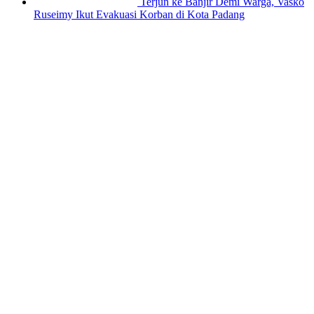
Terjun ke Banjir Demi Warga, Vasko
Ruseimy Ikut Evakuasi Korban di Kota Padang