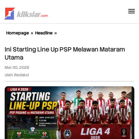
Lewati
ke
konten
Homepage
»
Headline
»
Ini
Starting
Line
Ini Starting Line Up PSP Melawan Mataram
Up
Utama
PSP
Melawan
Mei 30, 2026
oleh
Mataram
Redaksi
oleh
Redaksi
Utama