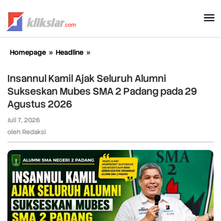
Lewati
ke
konten
Homepage
»
Headline
»
Insannul
Kamil
Ajak
Insannul Kamil Ajak Seluruh Alumni
Seluruh
Sukseskan Mubes SMA 2 Padang pada 29
Alumni
Agustus 2026
Sukseskan
Mubes
Juli 7, 2026
oleh
SMA
Redaksi
oleh
Redaksi
2
Padang
pada
29
Agustus
2026