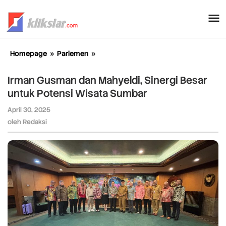
Lewati
ke
konten
Homepage
»
Parlemen
»
Irman
Gusman
dan
Irman Gusman dan Mahyeldi, Sinergi Besar
Mahyeldi,
untuk Potensi Wisata Sumbar
Sinergi
Besar
April 30, 2025
oleh
untuk
Redaksi
oleh
Redaksi
Potensi
Wisata
Sumbar