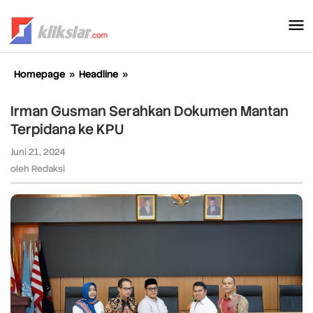
Lewati
ke
konten
Homepage
»
Headline
»
Irman
Gusman
Serahkan
Irman Gusman Serahkan Dokumen Mantan
Dokumen
Terpidana ke KPU
Mantan
Terpidana
Juni 21, 2024
oleh
ke
Redaksi
oleh
Redaksi
KPU