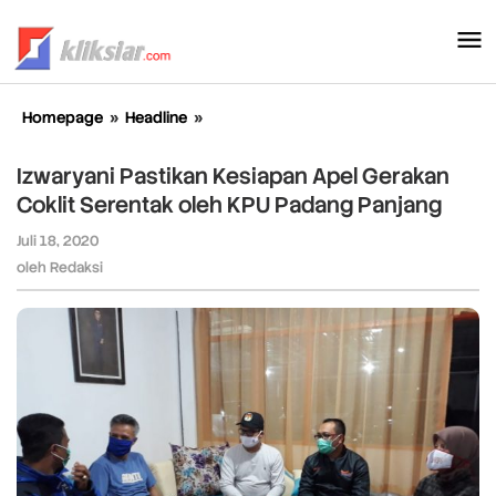
Lewati
ke
konten
Homepage
»
Headline
»
Izwaryani
Pastikan
Kesiapan
Izwaryani Pastikan Kesiapan Apel Gerakan
Apel
Coklit Serentak oleh KPU Padang Panjang
Gerakan
Coklit
Juli 18, 2020
oleh
Serentak
Redaksi
oleh
Redaksi
oleh
KPU
Padang
Panjang