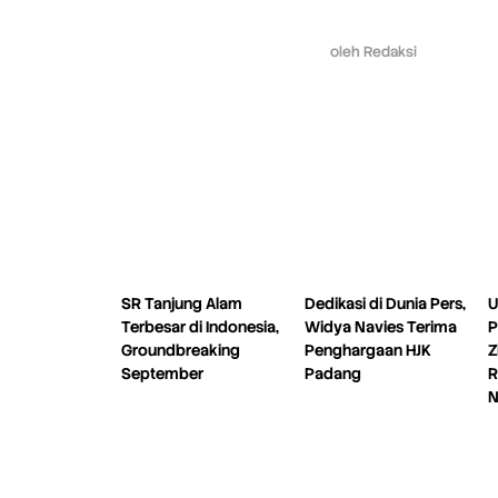
oleh
Redaksi
SR Tanjung Alam
Dedikasi di Dunia Pers,
U
Terbesar di Indonesia,
Widya Navies Terima
P
Groundbreaking
Penghargaan HJK
Z
September
Padang
R
N