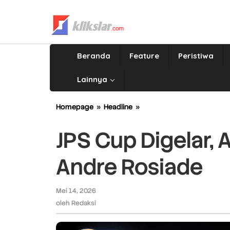
Lewati
ke
konten
Beranda
Feature
Peristiwa
Lainnya
Homepage
»
Headline
»
JPS
Cup
Digelar,
JPS Cup Digelar, A
Ayo
Rebut
Andre Rosiade
Piala
Bergilir
Andre
Mei 14, 2026
oleh
Rosiade
Redaksi
oleh
Redaksi