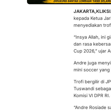
JAKARTA,KLIKS
kepada Ketua Ja
menyediakan trofi
“Insya Allah, ini g
dan rasa kebers
Cup 2026,” ujar A
Andre juga menyia
mini soccer yang 
Trofi bergilir di
Tuswandi sebagai 
Komisi VI DPR RI.
“Andre Rosiade sa