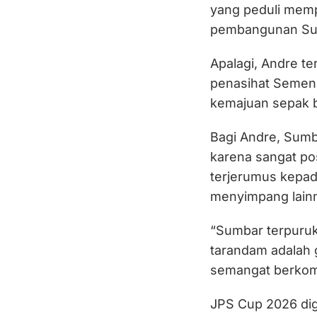
yang peduli memp
pembangunan Sumba
Apalagi, Andre t
penasihat Semen 
kemajuan sepak 
Bagi Andre, Sumb
karena sangat pos
terjerumus kepada
menyimpang lain
“Sumbar terpuruk
tarandam adalah g
semangat berkomp
JPS Cup 2026 dig