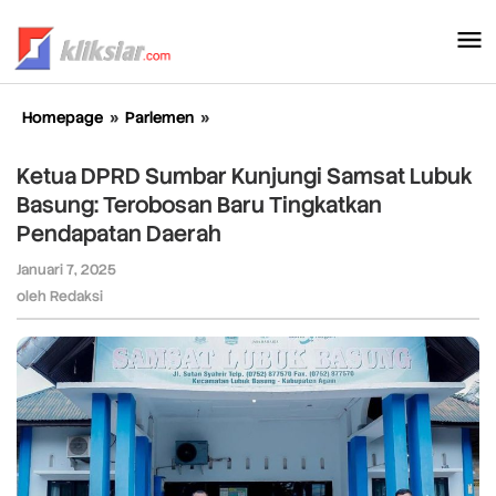
Lewati
ke
konten
Homepage
»
Parlemen
»
Ketua
DPRD
Sumbar
Ketua DPRD Sumbar Kunjungi Samsat Lubuk
Kunjungi
Basung: Terobosan Baru Tingkatkan
Samsat
Pendapatan Daerah
Lubuk
Basung:
Januari 7, 2025
oleh
Terobosan
Redaksi
oleh
Redaksi
Baru
Tingkatkan
Pendapatan
Daerah