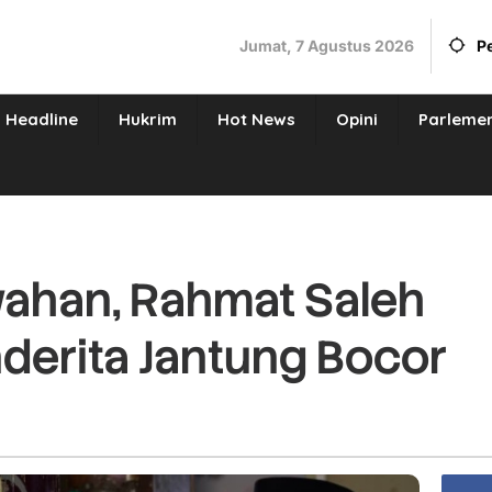
Jumat, 7 Agustus 2026
P
Headline
Hukrim
Hot News
Opini
Parleme
wahan, Rahmat Saleh
derita Jantung Bocor