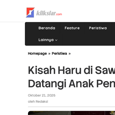
Lewati
ke
konten
Beranda
Feature
Peristiwa
Lainnya
Homepage
»
Peristiwa
»
Kisah
Haru
di
Kisah Haru di Sa
Sawahan,
Rahmat
Datangi Anak Pen
Saleh
Datangi
Anak
Oktober 21, 2025
oleh
Penderita
Redaksi
oleh
Redaksi
Jantung
Bocor