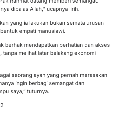
ni Pak Rahmat datang memberi semangat.
a dibalas Allah,” ucapnya lirih.
an yang ia lakukan bukan semata urusan
n bentuk empati manusiawi.
ak berhak mendapatkan perhatian dan akses
, tanpa melihat latar belakang ekonomi
bagai seorang ayah yang pernah merasakan
 hanya ingin berbagi semangat dan
u saya,” tuturnya.
62