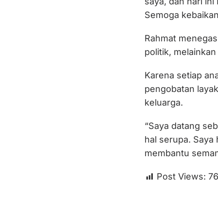
saya, dan hari i
Semoga kebaikanny
Rahmat menegask
politik, melainka
Karena setiap an
pengobatan layak
keluarga.
“Saya datang se
hal serupa. Saya
membantu semamp
Post Views:
7