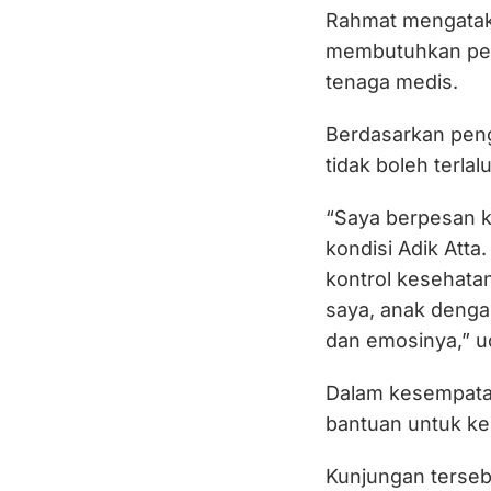
Rahmat mengatakan
membutuhkan perh
tenaga medis.
Berdasarkan peng
tidak boleh terlal
“Saya berpesan 
kondisi Adik Atta
kontrol kesehata
saya, anak dengan
dan emosinya,” u
Dalam kesempatan
bantuan untuk kel
Kunjungan tersebu