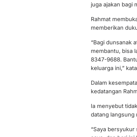
juga ajakan bagi
Rahmat membuka r
memberikan dukun
“Bagi dunsanak a
membantu, bisa 
8347-9688. Bantu
keluarga ini,” kat
Dalam kesempatan
kedatangan Rahm
Ia menyebut tid
datang langsung
“Saya bersyukur s