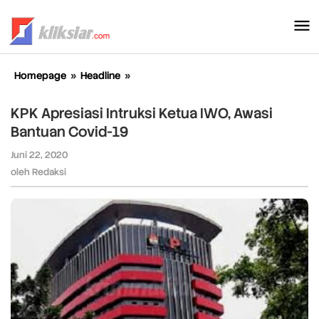
Lewati
ke
konten
Homepage
»
Headline
»
KPK
Apresiasi
Intruksi
KPK Apresiasi Intruksi Ketua IWO, Awasi
Ketua
Bantuan Covid-19
IWO,
Awasi
Juni 22, 2020
oleh
Bantuan
Redaksi
oleh
Redaksi
Covid-
19