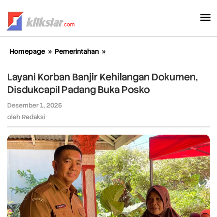
Lewati
ke
konten
Homepage
»
Pemerintahan
»
Layani
Korban
Banjir
Layani Korban Banjir Kehilangan Dokumen,
Kehilangan
Disdukcapil Padang Buka Posko
Dokumen,
Disdukcapil
Desember 1, 2025
oleh
Padang
Redaksi
oleh
Redaksi
Buka
Posko