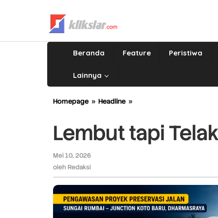
Lewati
ke
konten
Beranda
Feature
Peristiwa
Lainnya
Homepage
»
Headline
»
Lembut
tapi
Telak,
Lembut tapi Telak
Itulah
Zigo
Rolanda
Mei 10, 2026
oleh
Redaksi
oleh
Redaksi