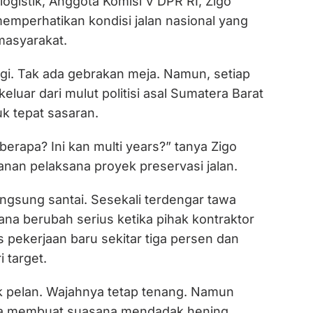
logistik, Anggota Komisi V DPR RI, Zigo
memperhatikan kondisi jalan nasional yang
masyarakat.
ggi. Tak ada gebrakan meja. Namun, setiap
eluar dari mulut politisi asal Sumatera Barat
k tepat sasaran.
berapa? Ini kan multi years?” tanya Zigo
anan pelaksana proyek preservasi jalan.
ngsung santai. Sesekali terdengar tawa
sana berubah serius ketika pihak kontraktor
 pekerjaan baru sekitar tiga persen dan
 target.
 pelan. Wajahnya tetap tenang. Namun
nya membuat suasana mendadak hening.