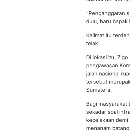
“Penganggaran su
dulu, baru bapak 
Kalimat itu terde
telak.
Di lokasi itu, Z
pengawasan Komis
jalan nasional ru
tersebut merupakan
Sumatera.
Bagi masyarakat D
sekadar soal infr
kecelakaan demi
menanam batang p