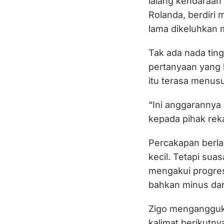
lalang kendaraan 
Rolanda, berdiri 
lama dikeluhkan 
Tak ada nada tin
pertanyaan yang k
itu terasa menusu
“Ini anggarannya 
kepada pihak rek
Percakapan berla
kecil. Tetapi sua
mengakui progres
bahkan minus dari
Zigo mengangguk
kalimat berikut