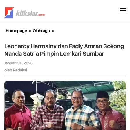
Lewati
ke
konten
Homepage
»
Olahraga
»
Leonardy
Harmainy
dan
Leonardy Harmainy dan Fadly Amran Sokong
Fadly
Nanda Satria Pimpin Lemkari Sumbar
Amran
Sokong
Januari 31, 2026
oleh
Nanda
Redaksi
oleh
Redaksi
Satria
Pimpin
Lemkari
Sumbar