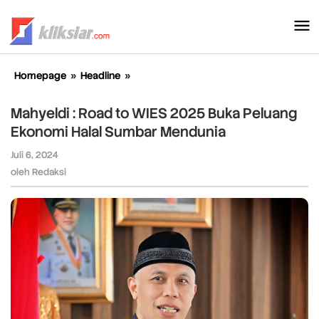
Lewati
ke
konten
Homepage
»
Headline
»
Mahyeldi
:
Road
Mahyeldi : Road to WIES 2025 Buka Peluang
to
Ekonomi Halal Sumbar Mendunia
WIES
2025
Juli 6, 2024
oleh
Buka
Redaksi
oleh
Redaksi
Peluang
Ekonomi
Halal
Sumbar
Mendunia