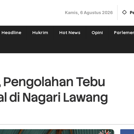
Kamis, 6 Agustus 2026
P
Headline
Hukrim
Hot News
Opini
Parleme
, Pengolahan Tebu
al di Nagari Lawang