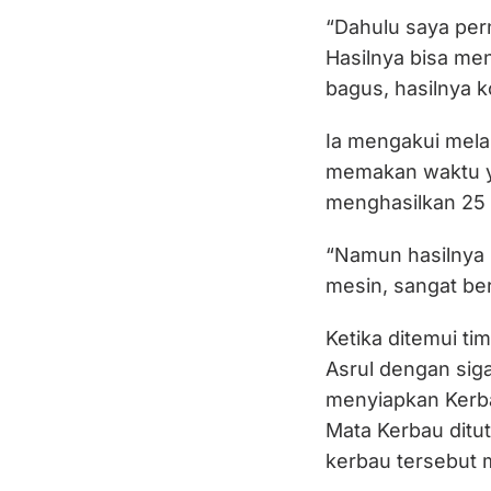
“Dahulu saya pe
Hasilnya bisa men
bagus, hasilnya k
Ia mengakui melal
memakan waktu ya
menghasilkan 25 
“Namun hasilnya
mesin, sangat be
Ketika ditemui t
Asrul dengan si
menyiapkan Kerba
Mata Kerbau ditu
kerbau tersebut m