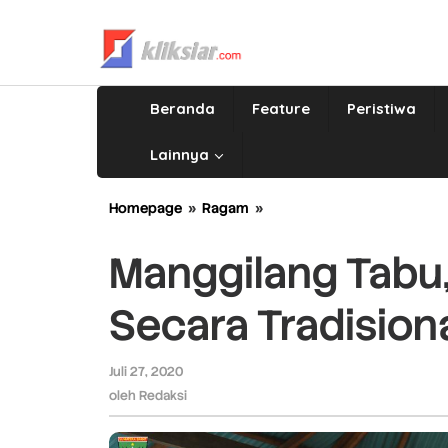
Lewati
ke
konten
Beranda
Feature
Peristiwa
Lainnya
Homepage
»
Ragam
»
Manggilang
Tabu,
Pengolahan
Manggilang Tabu
Tebu
Secara
Secara Tradision
Tradisional
di
Nagari
Juli 27, 2020
oleh
Lawang
Redaksi
oleh
Redaksi