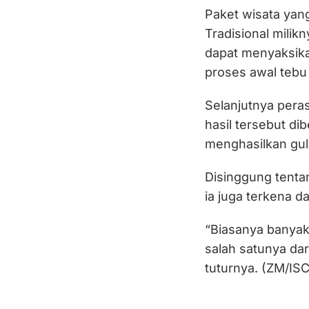
Paket wisata yan
Tradisional mili
dapat menyaksika
proses awal tebu
Selanjutnya pera
hasil tersebut di
menghasilkan gul
Disinggung tenta
ia juga terkena 
“Biasanya banya
salah satunya dari
tuturnya. (ZM/IS