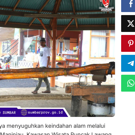
ya menyuguhkan keindahan alam melalui
Maninjau, Kawasan Wisata Puncak Lawang