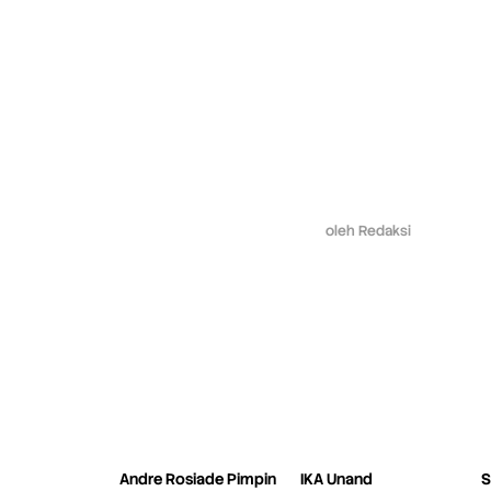
oleh
Redaksi
Andre Rosiade Pimpin
IKA Unand
S