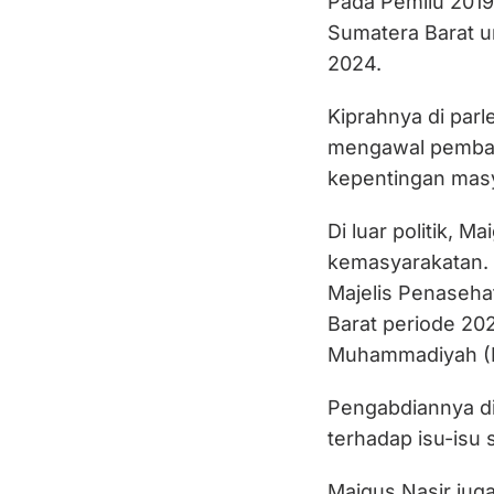
Pada Pemilu 2019
Sumatera Barat u
2024.
Kiprahnya di pa
mengawal pemba
kepentingan masy
Di luar politik, M
kemasyarakatan. I
Majelis Penaseha
Barat periode 20
Muhammadiyah (P
Pengabdiannya di
terhadap isu-isu
Maigus Nasir jug