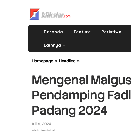
Lewati
ke
konten
Beranda
Feature
Peristiwa
Lainnya
Homepage
»
Headline
»
Mengenal
Maigus
Nasir,
Mengenal Maigus 
Sosok
Pendamping
Pendamping Fadly
Fadly
Amran
di
Padang 2024
Pilkada
Padang
2024
Juli 9, 2024
oleh
Redaksi
oleh
Redaksi