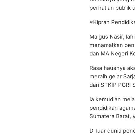
perhatian publik 
*Kiprah Pendidik
Maigus Nasir, lah
menamatkan pend
dan MA Negeri Ko
Rasa hausnya ak
meraih gelar Sarj
dari STKIP PGRI 
Ia kemudian mela
pendidikan agama
Sumatera Barat, 
Di luar dunia pen