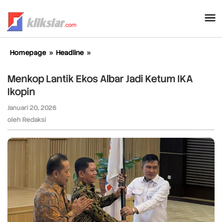
Lewati
ke
konten
Homepage
»
Headline
»
Menkop
Lantik
Ekos
Menkop Lantik Ekos Albar Jadi Ketum IKA
Albar
Ikopin
Jadi
Ketum
Januari 20, 2026
oleh
IKA
Redaksi
oleh
Redaksi
Ikopin