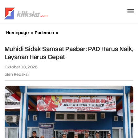
Lewati
ke
konten
Homepage
»
Parlemen
»
Muhidi
Sidak
Samsat
Muhidi Sidak Samsat Pasbar: PAD Harus Naik,
Pasbar:
Layanan Harus Cepat
PAD
Harus
Oktober 18, 2025
oleh
Naik,
Redaksi
oleh
Redaksi
Layanan
Harus
Cepat