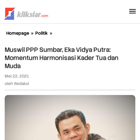
Lewati
ke
konten
Homepage
»
Politik
»
Muswil
PPP
Sumbar,
Muswil PPP Sumbar, Eka Vidya Putra:
Eka
Momentum Harmonisasi Kader Tua dan
Vidya
Muda
Putra:
Momentum
Mei 22, 2021
oleh
Harmonisasi
Redaksi
oleh
Redaksi
Kader
Tua
dan
Muda