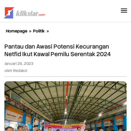
Lewati
ke
konten
Homepage
»
Politik
»
Pantau
dan
Awasi
Pantau dan Awasi Potensi Kecurangan
Potensi
Netfid Ikut Kawal Pemilu Serentak 2024
Kecurangan
Netfid
Januari 25, 2023
oleh
Ikut
Redaksi
oleh
Redaksi
Kawal
Pemilu
Serentak
2024