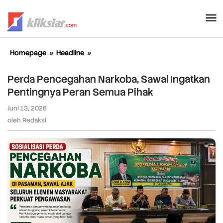
Lewati
ke
konten
Homepage
»
Headline
»
Perda
Pencegahan
Narkoba,
Perda Pencegahan Narkoba, Sawal Ingatkan
Sawal
Pentingnya Peran Semua Pihak
Ingatkan
Pentingnya
Juni 13, 2026
oleh
Peran
Redaksi
oleh
Redaksi
Semua
Pihak