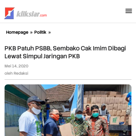
Lewati
ke
konten
Homepage
»
Politik
»
PKB
Patuh
PSBB,
PKB Patuh PSBB, Sembako Cak Imim Dibagi
Sembako
Lewat Simpul Jaringan PKB
Cak
Imim
Mei 14, 2020
oleh
Dibagi
Redaksi
oleh
Redaksi
Lewat
Simpul
Jaringan
PKB