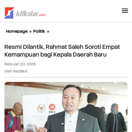
Lewati
ke
konten
Homepage
»
Politik
»
Resmi
Dilantik,
Rahmat
Resmi Dilantik, Rahmat Saleh Soroti Empat
Saleh
Kemampuan bagi Kepala Daerah Baru
Soroti
Empat
Februari 20, 2025
oleh
Kemampuan
Redaksi
oleh
Redaksi
bagi
Kepala
Daerah
Baru