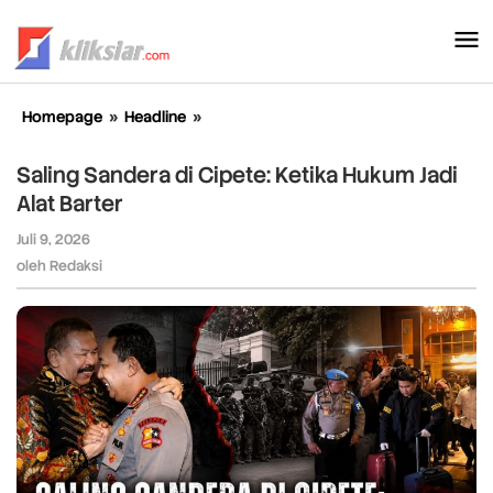
Lewati
ke
konten
Homepage
»
Headline
»
Saling
Sandera
di
Saling Sandera di Cipete: Ketika Hukum Jadi
Cipete:
Alat Barter
Ketika
Hukum
Juli 9, 2026
oleh
Jadi
Redaksi
oleh
Redaksi
Alat
Barter