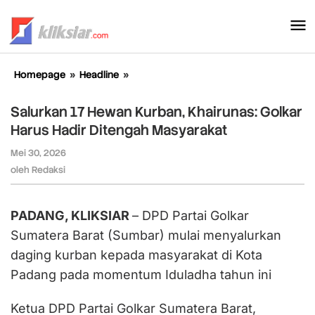
Lewati
ke
konten
Homepage
»
Headline
»
Salurkan
17
Hewan
Salurkan 17 Hewan Kurban, Khairunas: Golkar
Kurban,
Harus Hadir Ditengah Masyarakat
Khairunas:
Golkar
Mei 30, 2026
oleh
Harus
Redaksi
oleh
Redaksi
Hadir
Ditengah
Masyarakat
PADANG, KLIKSIAR
– DPD Partai Golkar
Sumatera Barat (Sumbar) mulai menyalurkan
daging kurban kepada masyarakat di Kota
Padang pada momentum Iduladha tahun ini
Ketua DPD Partai Golkar Sumatera Barat,