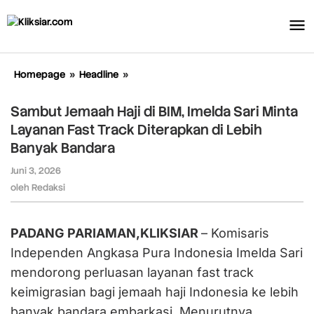
Lewati
ke
konten
Homepage
»
Headline
»
Sambut
Jemaah
Haji
Sambut Jemaah Haji di BIM, Imelda Sari Minta
di
Layanan Fast Track Diterapkan di Lebih
BIM,
Banyak Bandara
Imelda
Sari
Juni 3, 2026
oleh
Minta
Redaksi
oleh
Redaksi
Layanan
Fast
Track
PADANG PARIAMAN,KLIKSIAR
– Komisaris
Diterapkan
di
Independen Angkasa Pura Indonesia Imelda Sari
Lebih
mendorong perluasan layanan fast track
Banyak
keimigrasian bagi jemaah haji Indonesia ke lebih
Bandara
banyak bandara embarkasi. Menurutnya,