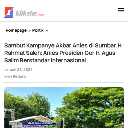
Lewati
ke
konten
Homepage
»
Politik
»
Sambut
Kampanye
Akbar
Sambut Kampanye Akbar Anies di Sumbar, H.
Anies
Rahmat Saleh: Anies Presiden Gor H. Agus
di
Salim Berstandar Internasional
Sumbar,
H.
Januari 25, 2024
oleh
Rahmat
Redaksi
oleh
Redaksi
Saleh:
Anies
Presiden
Gor
H.
Agus
Salim
Berstandar
Internasional