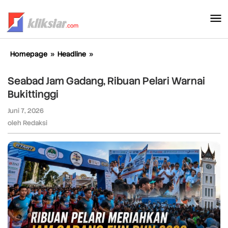
Lewati
ke
konten
Homepage
»
Headline
»
Seabad
Jam
Gadang,
Seabad Jam Gadang, Ribuan Pelari Warnai
Ribuan
Bukittinggi
Pelari
Warnai
Juni 7, 2026
oleh
Bukittinggi
Redaksi
oleh
Redaksi