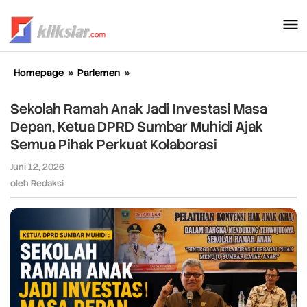
Lewati
ke
konten
Homepage
»
Parlemen
»
Sekolah
Ramah
Anak
Sekolah Ramah Anak Jadi Investasi Masa
Jadi
Depan, Ketua DPRD Sumbar Muhidi Ajak
Investasi
Semua Pihak Perkuat Kolaborasi
Masa
Depan,
Juni 12, 2026
oleh
Ketua
Redaksi
oleh
Redaksi
DPRD
Sumbar
Muhidi
Ajak
Semua
Pihak
Perkuat
Kolaborasi