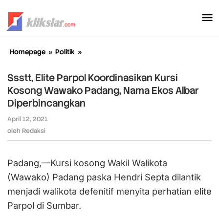
Lewati
ke
konten
Homepage
»
Politik
»
Ssstt,
Elite
Parpol
Ssstt, Elite Parpol Koordinasikan Kursi
Koordinasikan
Kosong Wawako Padang, Nama Ekos Albar
Kursi
Diperbincangkan
Kosong
Wawako
April 12, 2021
oleh
Padang,
Redaksi
oleh
Redaksi
Nama
Ekos
Albar
Padang,—Kursi kosong Wakil Walikota
Diperbincangkan
(Wawako) Padang paska Hendri Septa dilantik
menjadi walikota defenitif menyita perhatian elite
Parpol di Sumbar.