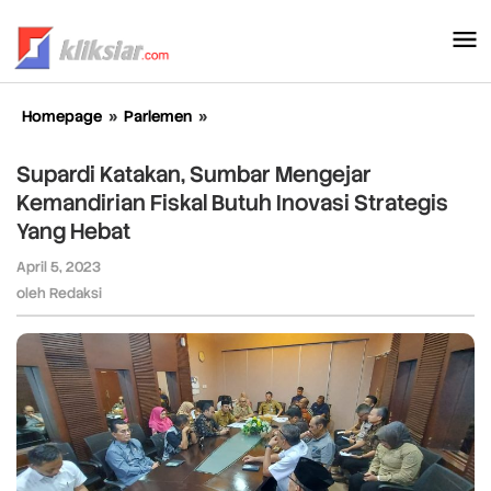
Lewati
ke
konten
Homepage
»
Parlemen
»
Supardi
Katakan,
Sumbar
Supardi Katakan, Sumbar Mengejar
Mengejar
Kemandirian Fiskal Butuh Inovasi Strategis
Kemandirian
Yang Hebat
Fiskal
Butuh
April 5, 2023
oleh
Inovasi
Redaksi
oleh
Redaksi
Strategis
Yang
Hebat