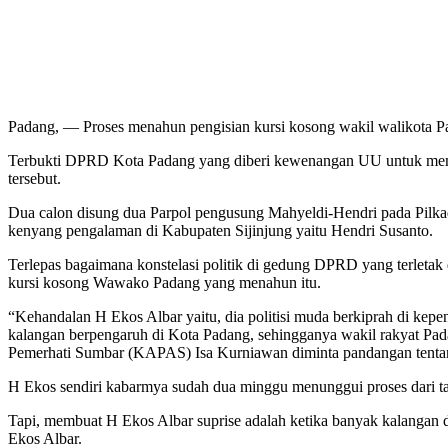
Padang, — Proses menahun pengisian kursi kosong wakil walikota Pa
Terbukti DPRD Kota Padang yang diberi kewenangan UU untuk memi
tersebut.
Dua calon disung dua Parpol pengusung Mahyeldi-Hendri pada Pilka
kenyang pengalaman di Kabupaten Sijinjung yaitu Hendri Susanto.
Terlepas bagaimana konstelasi politik di gedung DPRD yang terletak
kursi kosong Wawako Padang yang menahun itu.
“Kehandalan H Ekos Albar yaitu, dia politisi muda berkiprah di kepe
kalangan berpengaruh di Kota Padang, sehingganya wakil rakyat Pada
Pemerhati Sumbar (KAPAS) Isa Kurniawan diminta pandangan tentan
H Ekos sendiri kabarmya sudah dua minggu menunggui proses dari 
Tapi, membuat H Ekos Albar suprise adalah ketika banyak kalangan d
Ekos Albar.