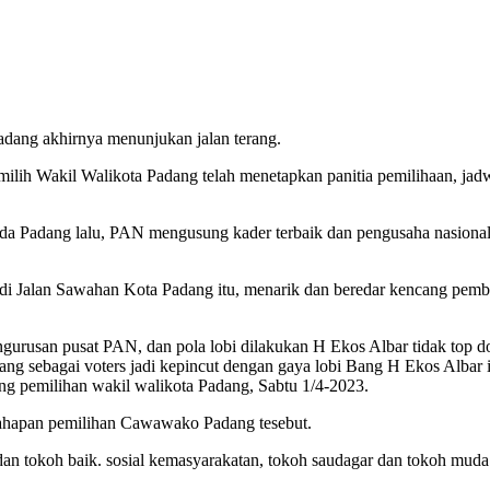
dang akhirnya menunjukan jalan terang.
lih Wakil Walikota Padang telah menetapkan panitia pemilihaan, j
da Padang lalu, PAN mengusung kader terbaik dan pengusaha nasiona
 di Jalan Sawahan Kota Padang itu, menarik dan beredar kencang pemb
ngurusan pusat PAN, dan pola lobi dilakukan H Ekos Albar tidak top do
ng sebagai voters jadi kepincut dengan gaya lobi Bang H Ekos Albar 
g pemilihan wakil walikota Padang, Sabtu 1/4-2023.
tahapan pemilihan Cawawako Padang tesebut.
an tokoh baik. sosial kemasyarakatan, tokoh saudagar dan tokoh muda