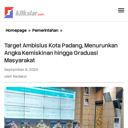
Lewati
ke
konten
Homepage
»
Pemerintahan
»
Target
Ambisius
Kota
Target Ambisius Kota Padang, Menurunkan
Padang,
Angka Kemiskinan hingga Graduasi
Menurunkan
Masyarakat
Angka
Kemiskinan
September 8, 2025
oleh
hingga
Redaksi
oleh
Redaksi
Graduasi
Masyarakat