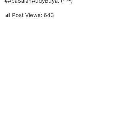
#ApaSalahAudyBuya. (***)
Post Views:
643