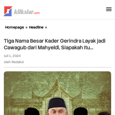
Lewati
ke
konten
Homepage
»
Headline
»
Tiga
Nama
Besar
Tiga Nama Besar Kader Gerindra Layak jadi
Kader
Cawagub dari Mahyeldi, Siapakah Itu…
Gerindra
Layak
Juli 1, 2024
oleh
jadi
Redaksi
oleh
Redaksi
Cawagub
dari
Mahyeldi,
Siapakah
Itu...