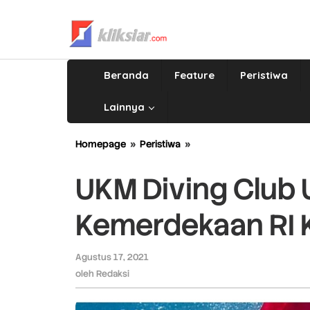
Lewati
ke
konten
Beranda
Feature
Peristiwa
Lainnya
Homepage
»
Peristiwa
»
UKM
Diving
Club
UKM Diving Club
UNP
Rayakan
Kemerdekaan RI K
HUT
Kemerdekaan
RI
Agustus 17, 2021
oleh
Ke-
Redaksi
oleh
Redaksi
76
di
Bawah