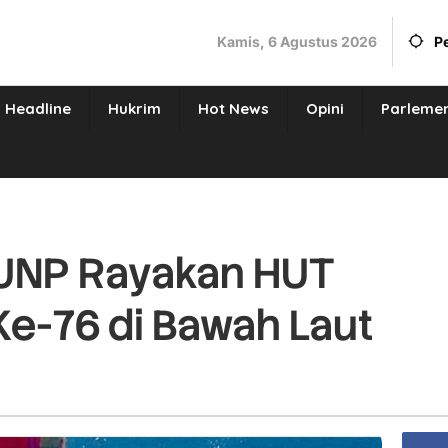
Kamis, 6 Agustus 2026
P
Headline
Hukrim
Hot News
Opini
Parleme
 UNP Rayakan HUT
e-76 di Bawah Laut