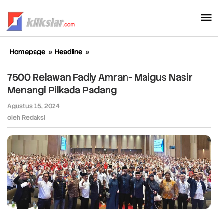
Lewati
ke
konten
Homepage
»
Headline
»
7500
Relawan
Fadly
7500 Relawan Fadly Amran- Maigus Nasir
Amran-
Menangi Pilkada Padang
Maigus
Nasir
Agustus 15, 2024
oleh
Menangi
Redaksi
oleh
Redaksi
Pilkada
Padang