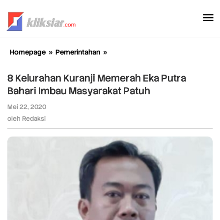
Lewati
ke
konten
Homepage
»
Pemerintahan
»
8
Kelurahan
Kuranji
8 Kelurahan Kuranji Memerah Eka Putra
Memerah
Bahari Imbau Masyarakat Patuh
Eka
Putra
Mei 22, 2020
oleh
Bahari
Redaksi
oleh
Redaksi
Imbau
Masyarakat
Patuh