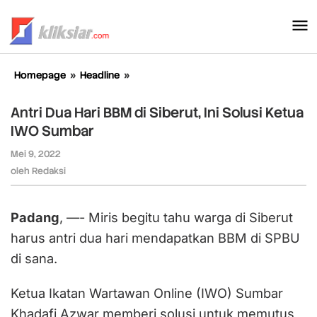
Lewati
ke
konten
Homepage
»
Headline
»
Antri
Dua
Hari
Antri Dua Hari BBM di Siberut, Ini Solusi Ketua
BBM
IWO Sumbar
di
Siberut,
Mei 9, 2022
oleh
Ini
Redaksi
oleh
Redaksi
Solusi
Ketua
IWO
Padang
, —- Miris begitu tahu warga di Siberut
Sumbar
harus antri dua hari mendapatkan BBM di SPBU
di sana.
Ketua Ikatan Wartawan Online (IWO) Sumbar
Khadafi Azwar memberi solusi untuk memutus