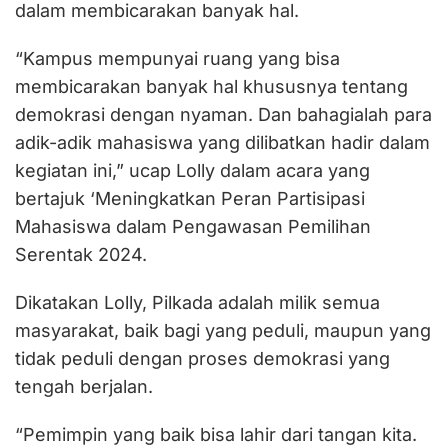
dalam membicarakan banyak hal.
“Kampus mempunyai ruang yang bisa
membicarakan banyak hal khususnya tentang
demokrasi dengan nyaman. Dan bahagialah para
adik-adik mahasiswa yang dilibatkan hadir dalam
kegiatan ini,” ucap Lolly dalam acara yang
bertajuk ‘Meningkatkan Peran Partisipasi
Mahasiswa dalam Pengawasan Pemilihan
Serentak 2024.
Dikatakan Lolly, Pilkada adalah milik semua
masyarakat, baik bagi yang peduli, maupun yang
tidak peduli dengan proses demokrasi yang
tengah berjalan.
“Pemimpin yang baik bisa lahir dari tangan kita.