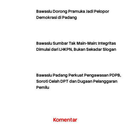
Bawaslu Dorong Pramuka Jadi Pelopor
Demokrasi di Padang
Bawaslu Sumbar Tak Main-Main: Integritas
Dimulai dari LHKPN, Bukan Sekadar Slogan
Bawaslu Padang Perkuat Pengawasan PDPB,
Soroti Celah DPT dan Dugaan Pelanggaran
Pemilu
Komentar