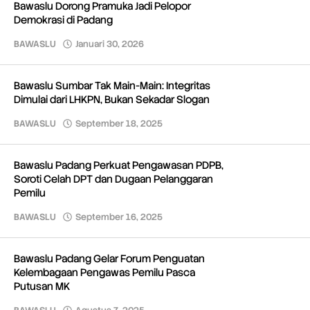
Bawaslu Dorong Pramuka Jadi Pelopor
Redaksi
Demokrasi di Padang
BAWASLU
Januari 30, 2026
oleh
Redaksi
Bawaslu Sumbar Tak Main-Main: Integritas
Dimulai dari LHKPN, Bukan Sekadar Slogan
BAWASLU
September 18, 2025
oleh
Redaksi
Bawaslu Padang Perkuat Pengawasan PDPB,
Soroti Celah DPT dan Dugaan Pelanggaran
Pemilu
BAWASLU
September 16, 2025
oleh
Redaksi
Bawaslu Padang Gelar Forum Penguatan
Kelembagaan Pengawas Pemilu Pasca
Putusan MK