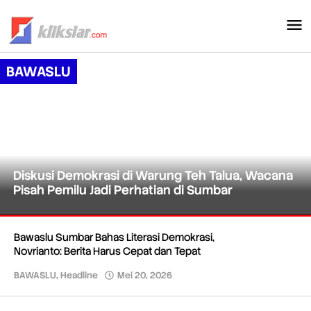
Lewati
ke
konten
BAWASLU
Diskusi Demokrasi di Warung Teh Talua, Wacana
Pisah Pemilu Jadi Perhatian di Sumbar
BAWASLU
,
Bawaslu Sumbar Bahas Literasi Demokrasi,
Headline
Novrianto: Berita Harus Cepat dan Tepat
Mei
BAWASLU
,
Headline
Mei 20, 2026
oleh
20,
Redaksi
2026
oleh